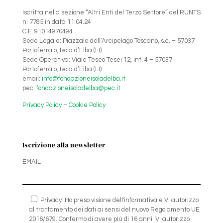
Iscritta nella sezione “Altri Enti del Terzo Settore” del RUNTS
n. 7785 in data 11.04.24
C.F. 91014970494
Sede Legale: Piazzale dell’Arcipelago Toscano, s.c. – 57037
Portoferraio, Isola d’Elba (LI)
Sede Operativa: Viale Teseo Tesei 12, int. 4 – 57037
Portoferraio, Isola d’Elba (LI)
email:
info@fondazioneisoladelba.it
pec:
fondazioneisoladelba@pec.it
Privacy Policy
–
Cookie Policy
Iscrizione alla newsletter
EMAIL
Privacy: Ho preso visione dell'informativa e Vi autorizzo
al trattamento dei dati ai sensi del nuovo Regolamento UE
2016/679. Confermo di avere più di 16 anni. Vi autorizzo