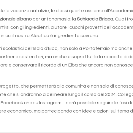
e le vacanze natalizie, le classi quarte assieme all’Accademia
izionale elbano
per antonomasia: la
Schiaccia Briaca
. Quattr
irsi con gli ingredienti, aiutare i cuochi provetti dell’accademi
n cui il nostro Aleatico è ingrediente sovrano.
uti scolastici dell’Isola d’Elba, non solo a Portoferraio ma anche 
partner e sostenitori, ma anche e soprattutto la raccolta di d
re e conservare il ricordo di un’Elba che ancora non conoscev
el progetto, che permetterà alla comunità e non solo di conosc
crete che si andranno a delineare lungo il corso del 2024. Collega
su Facebook che su Instagram – sarà possibile seguire le fasi d
onere economico, ma partecipando con idee e azioni sul tema