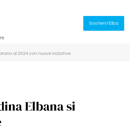
Sostieni l'Elba
ti
parano al 2024 con nuove iniziative
dina Elbana si
e