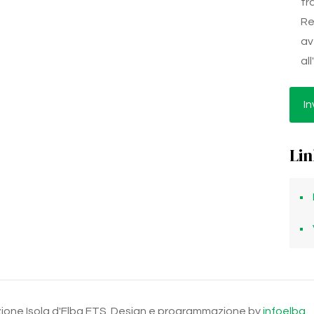
tr
Re
av
al
Lin
ndazione Isola d'Elba ETS. Design e programmazione by
infoelba