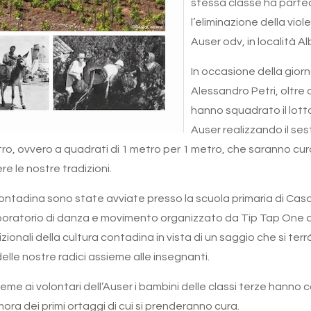
stessa classe ha partec
l’eliminazione della viol
Auser odv, in località A
In occasione della giorn
Alessandro Petri, oltre
hanno squadrato il lott
Auser realizzando il ses
ro, ovvero a quadrati di 1 metro per 1 metro, che saranno cura
re le nostre tradizioni.
a contadina sono state avviate presso la scuola primaria di Casa
ratorio di danza e movimento organizzato da Tip Tap One ads
onali della cultura contadina in vista di un saggio che si terrà
elle nostre radici assieme alle insegnanti.
me ai volontari dell’Auser i bambini delle classi terze hanno 
ora dei primi ortaggi di cui si prenderanno cura.