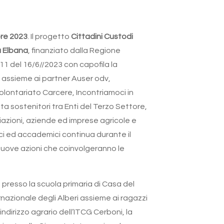
bre 2023
. Il progetto
Cittadini Custodi
a Elbana
, finanziato dalla Regione
11 del 16/6//2023 con capofila la
 assieme ai partner Auser odv,
lontariato Carcere, Incontriamoci in
nta sostenitori tra Enti del Terzo Settore,
ociazioni, aziende ed imprese agricole e
rici ed accademici continua durante il
uove azioni che coinvolgeranno le
presso la scuola primaria di Casa del
nazionale degli Alberi assieme ai ragazzi
indirizzo agrario dell’ITCG Cerboni, la