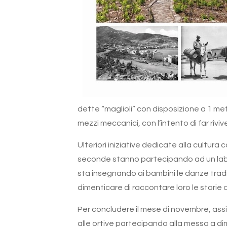
dette “maglioli” con disposizione a 1 met
mezzi meccanici, con l’intento di far rivive
Ulteriori iniziative dedicate alla cultur
seconde stanno partecipando ad un labo
sta insegnando ai bambini le danze tradizi
dimenticare di raccontare loro le storie d
Per concludere il mese di novembre, assie
alle ortive partecipando alla messa a dim