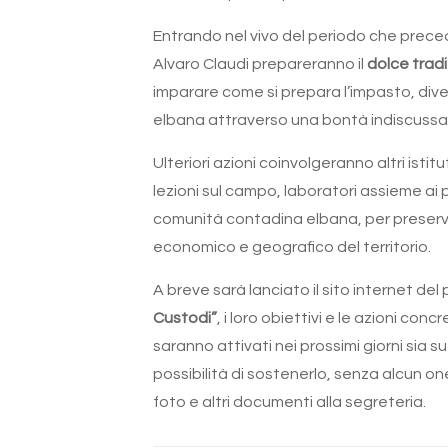
Entrando nel vivo del periodo che preced
Alvaro Claudi prepareranno il
dolce trad
imparare come si prepara l’impasto, divert
elbana attraverso una bontà indiscussa i
Ulteriori azioni coinvolgeranno altri istit
lezioni sul campo, laboratori assieme ai 
comunità contadina elbana, per preserva
economico e geografico del territorio.
A breve sarà lanciato il sito internet d
Custodi”
, i loro obiettivi e le azioni con
saranno attivati nei prossimi giorni sia 
possibilità di sostenerlo, senza alcun 
foto e altri documenti alla segreteria.