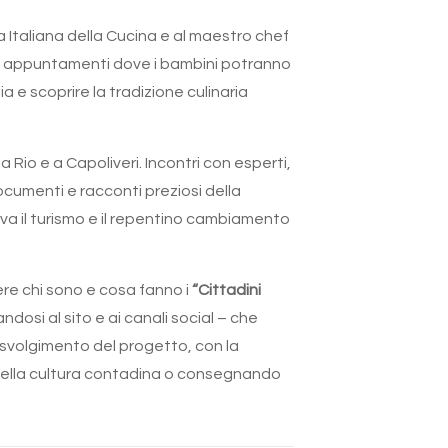
 Italiana della Cucina e al maestro chef
o appuntamenti dove i bambini potranno
a e scoprire la tradizione culinaria
a Rio e a Capoliveri. Incontri con esperti,
ocumenti e racconti preziosi della
a il turismo e il repentino cambiamento
ere chi sono e cosa fanno i
“Cittadini
ndosi al sito e ai canali social – che
i svolgimento del progetto, con la
 della cultura contadina o consegnando