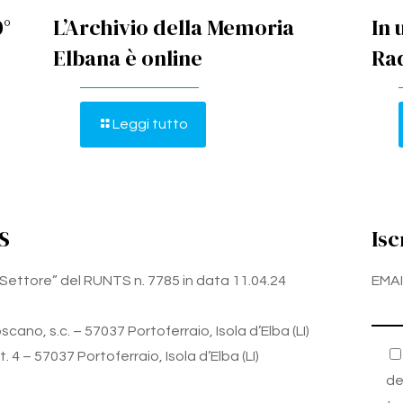
0°
L’Archivio della Memoria
In 
Elbana è online
Rad
Leggi tutto
S
Isc
zo Settore” del RUNTS n. 7785 in data 11.04.24
EMAI
cano, s.c. – 57037 Portoferraio, Isola d’Elba (LI)
 4 – 57037 Portoferraio, Isola d’Elba (LI)
de