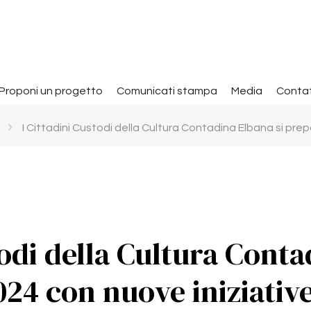
Proponi un progetto
Comunicati stampa
Media
Contat
I Cittadini Custodi della Cultura Contadina Elbana si pre
todi della Cultura Conta
024 con nuove iniziativ