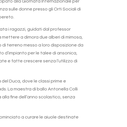
ipato alla Giornata Internazionale per
enza sulle donne presso gli Orti Sociali di
lbereto.
ata i ragazzi, guidati dal professor
 a mettere a dimora due alberi di mimosa,
o di terreno messo a loro disposizione da
to d’impianto per le talee di ansonica,
te e fatte crescere senza l’utilizzo di
 del Duca, dove le classi prime e
. La maestra di ballo Antonella Colli
 alla fine dell’anno scolastico, senza
cominciato a curare le aiuole destinate