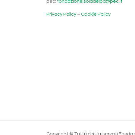
pec:
fondazioneisoladelba@pec.it
Privacy Policy
–
Cookie Policy
Copyright © Tutti i diritti riservati Fo