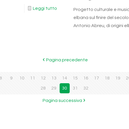
Leggi tutto
Progetto culturale e music
elbana sul finire del secol
Antonio Abreu, di origini e
Pagina precedente
8
9
10
11
12
13
14
15
16
17
18
19
2
28
29
30
31
32
Pagina successiva