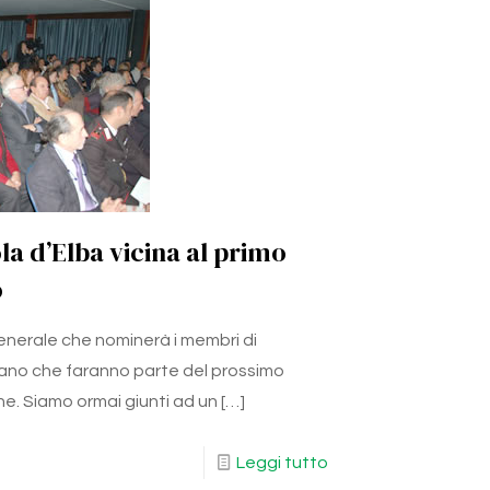
la d’Elba vicina al primo
o
enerale che nominerà i membri di
no che faranno parte del prossimo
ne. Siamo ormai giunti ad un
[…]
Leggi tutto