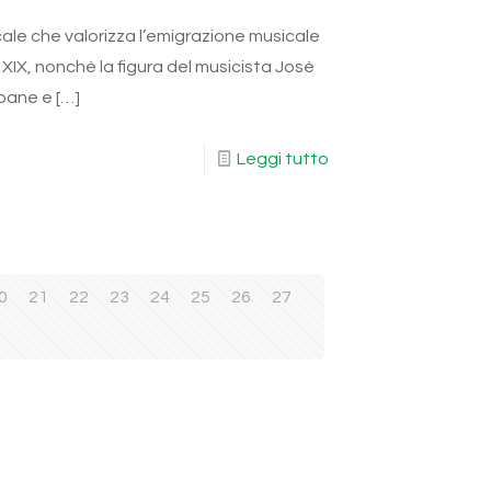
ale che valorizza l’emigrazione musicale
o XIX, nonchè la figura del musicista Josè
lbane e
[…]
Leggi tutto
0
21
22
23
24
25
26
27