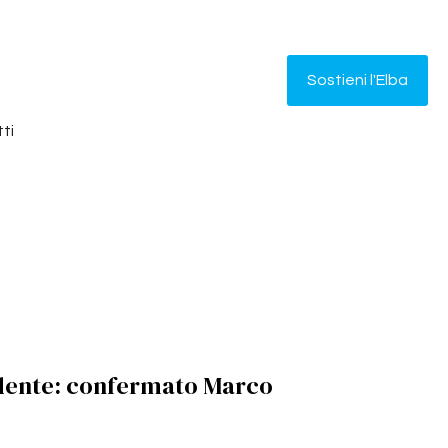
Sostieni l'Elba
ti
dente: confermato Marco