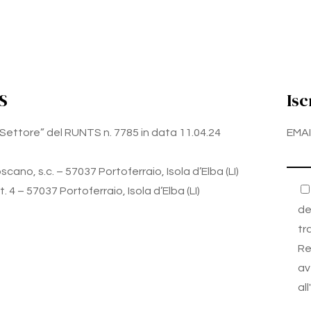
S
Isc
zo Settore” del RUNTS n. 7785 in data 11.04.24
EMAI
cano, s.c. – 57037 Portoferraio, Isola d’Elba (LI)
 4 – 57037 Portoferraio, Isola d’Elba (LI)
de
tr
Re
av
al