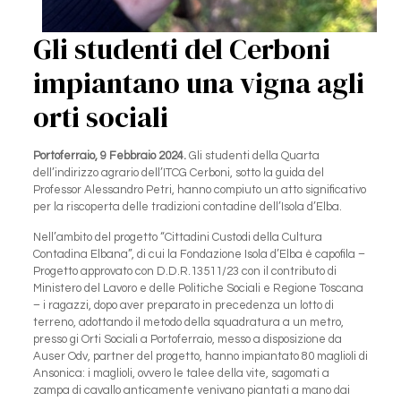
Gli studenti del Cerboni
impiantano una vigna agli
orti sociali
Portoferraio, 9 Febbraio 2024.
Gli studenti della Quarta
dell’indirizzo agrario dell’ITCG Cerboni, sotto la guida del
Professor Alessandro Petri, hanno compiuto un atto significativo
per la riscoperta delle tradizioni contadine dell’Isola d’Elba.
Nell’ambito del progetto “Cittadini Custodi della Cultura
Contadina Elbana”, di cui la Fondazione Isola d’Elba è capofila –
Progetto approvato con D.D.R.13511/23 con il contributo di
Ministero del Lavoro e delle Politiche Sociali e Regione Toscana
– i ragazzi, dopo aver preparato in precedenza un lotto di
terreno, adottando il metodo della squadratura a un metro,
presso gi Orti Sociali a Portoferraio, messo a disposizione da
Auser Odv, partner del progetto, hanno impiantato 80 maglioli di
Ansonica: i maglioli, ovvero le talee della vite, sagomati a
zampa di cavallo anticamente venivano piantati a mano dai