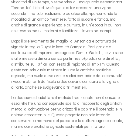
viticoltori di un tempo, o servendosi di una gruccia denominata
“forchetta”. L’obiettivo è quello di far crescere una vigna
secondo il metodo tradizionale ad alberello, ripercorrendo le
modalità di un antico mestiere, fatto di sudore e fatica, ma
anche di grande esperienza e cultura, in un’epoca in cui non
esistevano mezzi moderni a facilitare il lavoro nei campi.
Dopo il prelevamento dei maglioli di Ansonica e potatura del
vigneto in taglia Guyot in località Campo ai Peri, grazie al
contributo dell’imprenditore agricolo Dimitri Galletti, le viti sono
state messe a dimora senza portinnesto (produzione diretta),
distribuite su 10 filari con sesto di impianto di 1m.x1m. Questo
gesto non solo vuole mettere in luce le antiche pratiche
agricole, ma vuole disvelare le radici contadine della comunità:
i vecchi abitanti dell’isola si dedicavano con cura alla vigna e
all’orto, anche se svolgevano altri mestieri.
La decisione di adottare il metodo tradizionale non è casuale:
essa riflette una consapevole scelta di riscoperta degli antichi
metodi di coltivazione per valorizzarli e capirne il potenziale in
chiave ecosostenibile. Questo progetto non solo intende
conservare la memoria del passato e la cultura agricola locale,
ma indicare pratiche agricole sostenibili per il futuro.