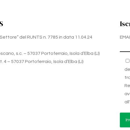
S
Isc
zo Settore” del RUNTS n. 7785 in data 11.04.24
EMAI
cano, s.c. – 57037 Portoferraio, Isola d’Elba (LI)
 4 – 57037 Portoferraio, Isola d’Elba (LI)
de
tr
Re
av
al