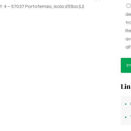
 4 – 57037 Portoferraio, Isola d’Elba (LI)
de
tr
Re
av
al
Lin