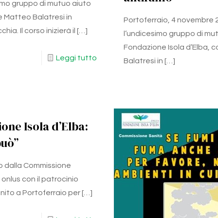
simo gruppo di mutuo aiuto
e Matteo Balatresi in
Portoferraio, 4 novembre 2
. Il corso inizierà il
[…]
l’undicesimo gruppo di mut
Fondazione Isola d’Elba, c
Leggi tutto
Balatresi in
[…]
one Isola d’Elba:
può”
so dalla Commissione
onlus con il patrocinio
unito a Portoferraio per
[…]