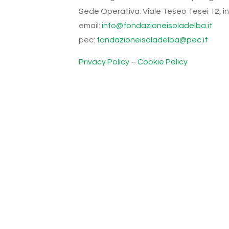
Sede Operativa: Viale Teseo Tesei 12, int.
email:
info@fondazioneisoladelba.it
pec:
fondazioneisoladelba@pec.it
Privacy Policy
–
Cookie Policy