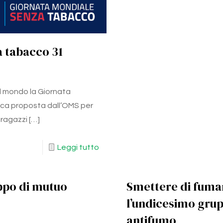
a tabacco 31
 il mondo la Giornata
ca proposta dall’OMS per
 ragazzi
[…]
Leggi tutto
uppo di mutuo
Smettere di fumare
l’undicesimo grup
antifumo