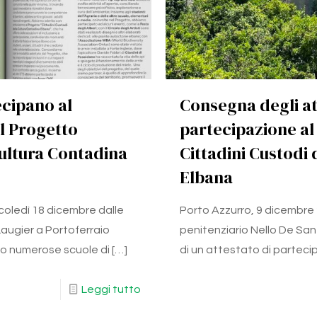
ecipano al
Consegna degli at
l Progetto
partecipazione al
Cultura Contadina
Cittadini Custodi
Elbana
coledì 18 dicembre dalle
Porto Azzurro, 9 dicembre 
Laugier a Portoferraio
penitenziario Nello De San
vo numerose scuole di
[…]
di un attestato di parteci
Leggi tutto