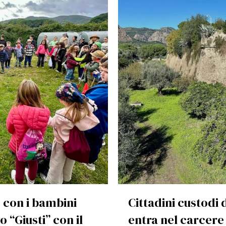
 con i bambini
Cittadini custodi 
o “Giusti” con il
entra nel carcere