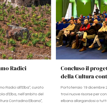
timo Radici
Concluso il proget
della Cultura con
o Radici all’Elba”, curato
Portoferraio 19 dicembre 2
ola d’Elba, nell’ambito del
trovi nuove risorse per co
ultura Contadina Elbana”,
elbana allargandosi a tutt