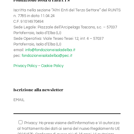
Iscritta nella sezione “Altri Enti del Terzo Settore” del RUNTS
n. 7785 in data 11.04.24
C.F. 91014970494
Sede Legale: Piazzale dell’Arcipelago Toscano, s.c. – 57037
Portoferraio, Isola d’Elba (LI)
Sede Operativa: Viale Teseo Tesei 12, int. 4 – 57037
Portoferraio, Isola d’Elba (LI)
email:
info@fondazioneisoladelba.it
pec:
fondazioneisoladelba@pec.it
Privacy Policy
–
Cookie Policy
Iscrizione alla newsletter
EMAIL
Privacy: Ho preso visione dell'informativa e Vi autorizzo
al trattamento dei dati ai sensi del nuovo Regolamento UE