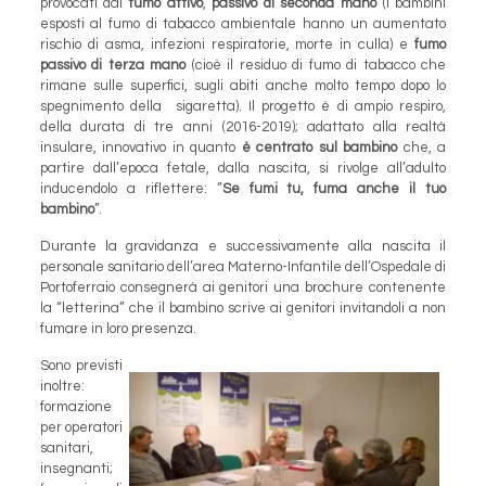
provocati dal
fumo
attivo
,
passivo di seconda mano
(i bambini
esposti al fumo di tabacco ambientale hanno un aumentato
rischio di asma, infezioni respiratorie, morte in culla) e
fumo
passivo di terza mano
(cioè il residuo di fumo di tabacco che
rimane sulle superfici, sugli abiti anche molto tempo dopo lo
spegnimento della sigaretta). Il progetto è di ampio respiro,
della durata di tre anni (2016-2019); adattato alla realtà
insulare, innovativo in quanto
è centrato sul bambino
che, a
partire dall’epoca fetale, dalla nascita, si rivolge all’adulto
inducendolo a riflettere:
”
Se fumi tu, fuma anche il tuo
bambino
”.
Durante la gravidanza e successivamente alla nascita il
personale sanitario dell’area Materno-Infantile dell’Ospedale di
Portoferraio consegnerà ai genitori una brochure contenente
la “letterina” che il bambino scrive ai genitori invitandoli a non
fumare in loro presenza.
Sono previsti
inoltre:
formazione
per operatori
sanitari,
insegnanti;