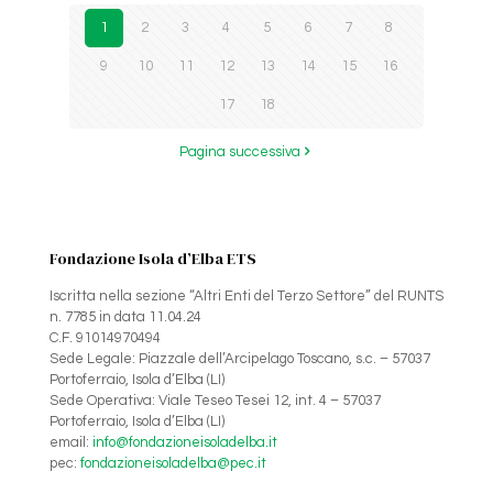
1
2
3
4
5
6
7
8
9
10
11
12
13
14
15
16
17
18
Pagina successiva
Fondazione Isola d’Elba ETS
Iscritta nella sezione “Altri Enti del Terzo Settore” del RUNTS
n. 7785 in data 11.04.24
C.F. 91014970494
Sede Legale: Piazzale dell’Arcipelago Toscano, s.c. – 57037
Portoferraio, Isola d’Elba (LI)
Sede Operativa: Viale Teseo Tesei 12, int. 4 – 57037
Portoferraio, Isola d’Elba (LI)
email:
info@fondazioneisoladelba.it
pec:
fondazioneisoladelba@pec.it