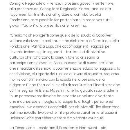
Consiglio Regionale a Firenze, il prossimo giovedì 7 settembre,
alla presenza del Consigliere Regionale Marco Landi ed altri
rappresentanti istituzionali: grazie al contributo della
Fondazione sarà possibile far partecipare in presenza tutti i
giovani “autori” alla presentazione fiorentina.
“Crediamo che progetti come quello della scuola di Capoliveri
vadano valorizzati e sostenuti – ha dichiarato la Direttrice della
Fondazione, Patrizia Lupi, che accompagnerà i ragazzi per
l’evento insieme gli insegnanti – trattandosi di iniziative
culturali che rafforzano la comunità e valorizzano la
partecipazione giovanile. Sono un esempio di buone pratiche
che rinsaldano il senso di appartenenza e educano i ragazzi alla
condivisione, al rispetto dei ruoli ed al lavoro di squadra. Vogliamo
inoltre complimentarci con la scuola nella persona della
dirigente Elena Pieruccini e della dr.ssa Cristina Pinotti oltre che
con l’insegnante Elena Maestrini che ha guidato i suoi studenti
in un percorso creativo che ha prodotto un volume divertente
che incuriosisce e invoglia alla scoperta di luoghi, persone ed
emozioni: pur essendo riconoscibili per chi vive all’Elba diventano
patrimonio collettivo perché interpretano caratteri e situazioni
universali che potrebbero essere ambientate ovunque.
La Fondazione – conferma il Presidente Mantovani – sta