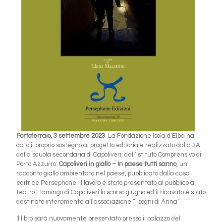
Portoferraio, 3 settembre 2023
. La Fondazione Isola d’Elba ha
dato il proprio sostegno al progetto editoriale realizzato dalla 3A
della scuola secondaria di Capoliveri, dell’Istituto Comprensivo di
Porto Azzurro:
Capoliveri in giallo – In paese tutti sanno
, un
racconto giallo ambientato nel paese, pubblicato dalla casa
editrice Persephone. Il lavoro è stato presentato al pubblico al
teatro Flamingo di Capoliveri lo scorso giugno ed il ricavato è stato
destinato interamente all’associazione “I sogni di Anna”.
Il libro sarà nuovamente presentato presso il palazzo del