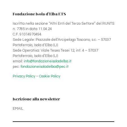
Fondazione Isola d’Elba ETS
Iscritta nella sezione “Altri Enti del Terzo Settore” del RUNTS
n. 7785 in data 11.04.24
C.F. 91014970494
Sede Legale: Piazzale dell’Arcipelago Toscano, s.c. – 57037
Portoferraio, Isola d’Elba (LI)
Sede Operativa: Viale Teseo Tesei 12, int. 4 – 57037
Portoferraio, Isola d’Elba (LI)
email:
info@fondazioneisoladelba.it
pec:
fondazioneisoladelba@pec.it
Privacy Policy
–
Cookie Policy
Iscrizione alla newsletter
EMAIL