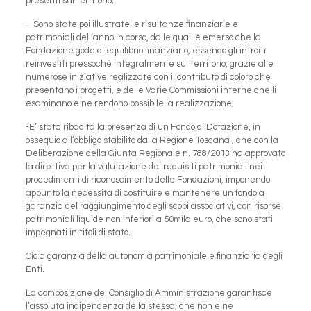
presenti sul territorio;
– Sono state poi illustrate le risultanze finanziarie e
patrimoniali dell’anno in corso, dalle quali è emerso che la
Fondazione gode di equilibrio finanziario, essendo gli introiti
reinvestiti pressochè integralmente sul territorio, grazie alle
numerose iniziative realizzate con il contributo di coloro che
presentano i progetti, e delle Varie Commissioni interne che li
esaminano e ne rendono possibile la realizzazione;
-E’ stata ribadita la presenza di un Fondo di Dotazione, in
ossequio all’obbligo stabilito dalla Regione Toscana , che con la
Deliberazione della Giunta Regionale n. 788/2013 ha approvato
la direttiva per la valutazione dei requisiti patrimoniali nei
procedimenti di riconoscimento delle Fondazioni, imponendo
appunto la necessità di costituire e mantenere un fondo a
garanzia del raggiungimento degli scopi associativi, con risorse
patrimoniali liquide non inferiori a 50mila euro, che sono stati
impegnati in titoli di stato.
Ciò a garanzia della autonomia patrimoniale e finanziaria degli
Enti.
La composizione del Consiglio di Amministrazione garantisce
l’assoluta indipendenza della stessa, che non è né