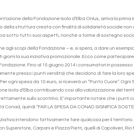
tazione della Fondazione Isola d’Elba Onlus, arriva la prima ini
della struttura creata con finalità di solidarietà sociale non 
’Elba sotto tutti i suoi aspetti, nonché a forme di sostegno soc
me agli scopi della Fondazione – e, si spera, a dare un esem
ti giorni la sua iniziativa promozionale. Ecco come partecipare a
la Fondazione. Fino al 15 giugno 2014 i consumatori in possesso
amente presso i punti vendita) che decidono di fare la loro s
 Per ogni spesa da 10 euro, si riceverà un “Punto Cuore”. Ogni 5
 Isola d’Elba contribuendo cosi alla valorizzazione del territo
irettamente sullo scontrino. E’ importante notare che i punt
deltà Conad, quindi “FAR LA SPESA DA CONAD SIGNIFICA SOS
ziativa intendono fattivamente fare qualcosa per il territorio
o con Superstore, Carpani e Piazza Pietri, quelli di Capoliveri, R