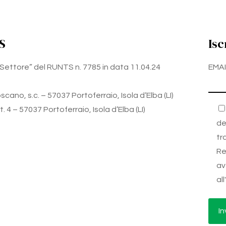
S
Isc
zo Settore” del RUNTS n. 7785 in data 11.04.24
EMAI
cano, s.c. – 57037 Portoferraio, Isola d’Elba (LI)
 4 – 57037 Portoferraio, Isola d’Elba (LI)
de
tr
Re
av
al