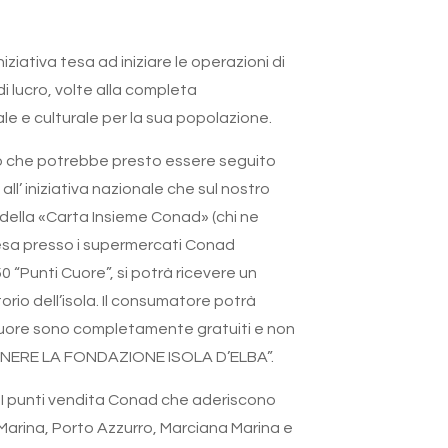
ziativa tesa ad iniziare le operazioni di
di lucro, volte alla completa
iale e culturale per la sua popolazione.
pio che potrebbe presto essere seguito
ll’ iniziativa nazionale che sul nostro
 della «Carta Insieme Conad» (chi ne
pesa presso i supermercati Conad
0 “Punti Cuore”, si potrà ricevere un
rio dell’isola. Il consumatore potrà
i cuore sono completamente gratuiti e non
TENERE LA FONDAZIONE ISOLA D’ELBA”.
. I punti vendita Conad che aderiscono
io Marina, Porto Azzurro, Marciana Marina e