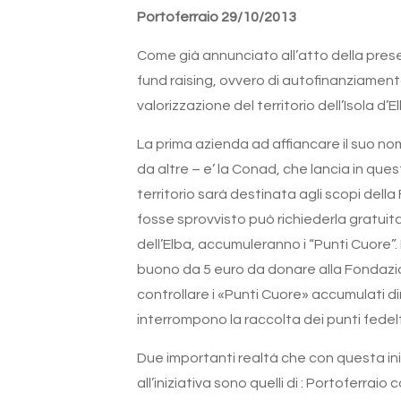
Portoferraio 29/10/2013
Come già annunciato all’atto della presen
fund raising, ovvero di autofinanziamento 
valorizzazione del territorio dell’Isola d
La prima azienda ad affiancare il suo no
da altre – e’ la Conad, che lancia in ques
territorio sarà destinata agli scopi del
fosse sprovvisto può richiederla gratuit
dell’Elba, accumuleranno i “Punti Cuore”.
buono da 5 euro da donare alla Fondazione
controllare i «Punti Cuore» accumulati d
interrompono la raccolta dei punti fe
Due importanti realtà che con questa ini
all’iniziativa sono quelli di : Portoferrai