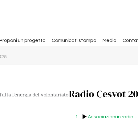
Proponi un progetto
Comunicati stampa
Media
Contat
025
Radio Cesvot 2
1
Associazioni in radio 