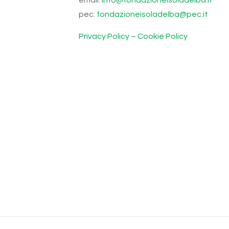
email:
info@fondazioneisoladelba.it
pec:
fondazioneisoladelba@pec.it
Privacy Policy
–
Cookie Policy