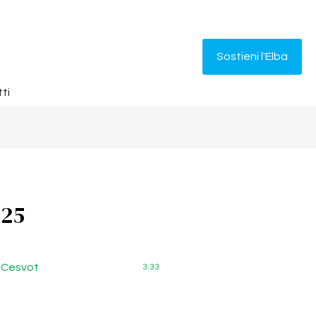
Sostieni l'Elba
ti
025
– Cesvot
3:33