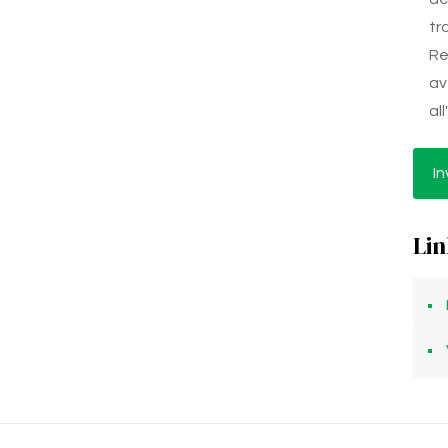
tr
Re
av
al
Lin