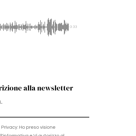
-3:33
rizione alla newsletter
L
Privacy: Ho preso visione
ll'informativa e Vi autorizzo al