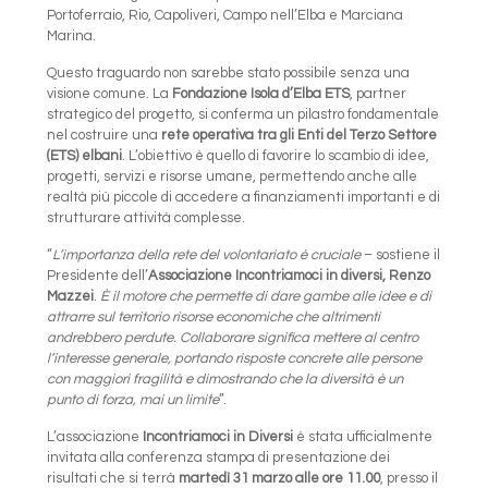
Portoferraio, Rio, Capoliveri, Campo nell’Elba e Marciana
Marina.
Questo traguardo non sarebbe stato possibile senza una
visione comune. La
Fondazione Isola d’Elba ETS
, partner
strategico del progetto, si conferma un pilastro fondamentale
nel costruire una
rete operativa tra gli Enti del Terzo Settore
(ETS) elbani
. L’obiettivo è quello di favorire lo scambio di idee,
progetti, servizi e risorse umane, permettendo anche alle
realtà più piccole di accedere a finanziamenti importanti e di
strutturare attività complesse.
“
L’importanza della rete del volontariato è cruciale
– sostiene il
Presidente dell’
Associazione Incontriamoci in diversi, Renzo
Mazzei
.
È il motore che permette di dare gambe alle idee e di
attrarre sul territorio risorse economiche che altrimenti
andrebbero perdute. Collaborare significa mettere al centro
l’interesse generale, portando risposte concrete alle persone
con maggiori fragilità e dimostrando che la diversità è un
punto di forza, mai un limite
”.
L’associazione
Incontriamoci in Diversi
è stata ufficialmente
invitata alla conferenza stampa di presentazione dei
risultati che si terrà
martedì 31 marzo alle ore 11.00
, presso il