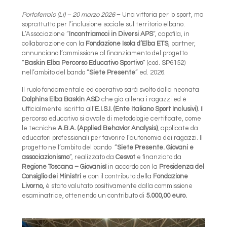
Portoferraio (LI) – 20 marzo 2026
– Una vittoria per lo sport, ma
soprattutto per l’inclusione sociale sul territorio elbano.
L’Associazione “
Incontriamoci in Diversi APS
“, capofila, in
collaborazione con la
Fondazione Isola d’Elba ETS
, partner,
annunciano l’ammissione al finanziamento del progetto
“
Baskin Elba Percorso Educativo Sportivo
” (cod. SP6152)
nell’ambito del bando “
Siete Presente
” ed. 2026.
Il ruolo fondamentale ed operativo sarà svolto dalla neonata
Dolphins Elba Baskin ASD
che già allena i ragazzi ed è
ufficialmente iscritta all’
E.I.S.I. (Ente Italiano Sport Inclusivi)
. Il
percorso educativo si avvale di metodologie certificate, come
le tecniche
A.B.A. (Applied Behavior Analysis)
, applicate da
educatori professionali per favorire l’autonomia dei ragazzi. Il
progetto nell’ambito del bando “
Siete Presente. Giovani e
associazionismo
”, realizzato da
Cesvot
e finanziato da
Regione Toscana – Giovanisì
in accordo con la
Presidenza del
Consiglio dei Ministri
e con il contributo della
Fondazione
Livorno,
è stato valutato positivamente dalla commissione
esaminatrice, ottenendo un contributo di
5.000,00 euro.