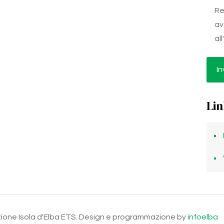
Re
av
al
Lin
ndazione Isola d'Elba ETS. Design e programmazione by
infoelba