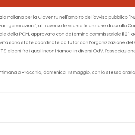
nzia Italiana per la Gioventù nell’ambito dell’avviso pubblico “
vani generazioni”, attraverso le risorse finanziarie di cui alla 
niversale della PCM, approvato con determina commissariale il 21
ività sono state coordinate da tutor con l’organizzazione del
TS elbani fra i quali Incontriamoci in diversi OdV, l’associazi
ttimana a Procchio, domenica 18 maggio, con lo stesso orario. 