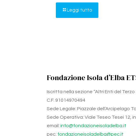
Leggi tutto
Fondazione Isola d’Elba ET
Iscritta nella sezione “Altri Enti del Ter
C.F. 91014970494
Sede Legale: Piazzale dell’Arcipelago Tos
Sede Operativa: Viale Teseo Tesei 12, int.
email:
info@fondazioneisoladelba.it
pec:
fondazioneisoladelba@pec.it