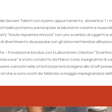
l dei Giovani Talenti con il primo appuntamento, domenica 11 ma
i cittadini potranno partecipare ai laboratori creativi e musical
ty “ricicla-risparmia-rinnova” con uno scambio di oggetti e abi
i divertimento da passare con gli amici mettendosi alla prova 
tta – Fondazione Exodus con il Laboratorio Creativo “Scartino
la mia voce” è stato condotto da Marco Corsi, insegnante di ca
ere coinvolti nelle attività basterà rivolgersi allo Staff pre
ori che si sono svolti da febbraio a maggio impegnandosi dell