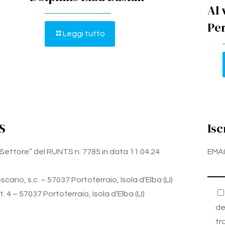
Al 
Per
Leggi tutto
S
Isc
zo Settore” del RUNTS n. 7785 in data 11.04.24
EMAI
cano, s.c. – 57037 Portoferraio, Isola d’Elba (LI)
 4 – 57037 Portoferraio, Isola d’Elba (LI)
de
tr