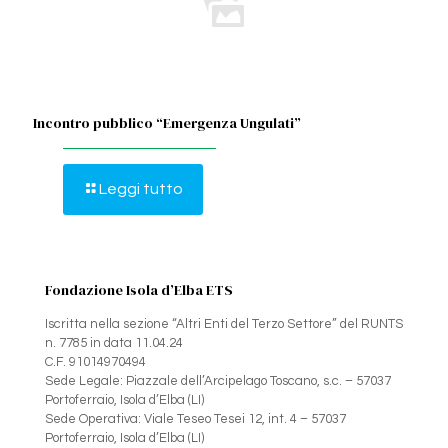
Incontro pubblico “Emergenza Ungulati”
Leggi tutto
Fondazione Isola d’Elba ETS
Iscritta nella sezione “Altri Enti del Terzo Settore” del RUNTS
n. 7785 in data 11.04.24
C.F. 91014970494
Sede Legale: Piazzale dell’Arcipelago Toscano, s.c. – 57037
Portoferraio, Isola d’Elba (LI)
Sede Operativa: Viale Teseo Tesei 12, int. 4 – 57037
Portoferraio, Isola d’Elba (LI)