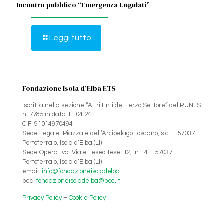
Incontro pubblico “Emergenza Ungulati”
Leggi tutto
Fondazione Isola d’Elba ETS
Iscritta nella sezione “Altri Enti del Terzo Settore” del RUNTS
n. 7785 in data 11.04.24
C.F. 91014970494
Sede Legale: Piazzale dell’Arcipelago Toscano, s.c. – 57037
Portoferraio, Isola d’Elba (LI)
Sede Operativa: Viale Teseo Tesei 12, int. 4 – 57037
Portoferraio, Isola d’Elba (LI)
email:
info@fondazioneisoladelba.it
pec:
fondazioneisoladelba@pec.it
Privacy Policy
–
Cookie Policy