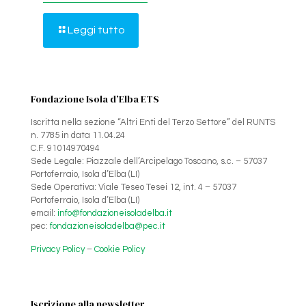
Leggi tutto
Fondazione Isola d’Elba ETS
Iscritta nella sezione “Altri Enti del Terzo Settore” del RUNTS
n. 7785 in data 11.04.24
C.F. 91014970494
Sede Legale: Piazzale dell’Arcipelago Toscano, s.c. – 57037
Portoferraio, Isola d’Elba (LI)
Sede Operativa: Viale Teseo Tesei 12, int. 4 – 57037
Portoferraio, Isola d’Elba (LI)
email:
info@fondazioneisoladelba.it
pec:
fondazioneisoladelba@pec.it
Privacy Policy
–
Cookie Policy
Iscrizione alla newsletter