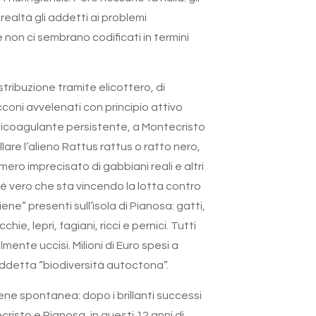
realtà gli addetti ai problemi
non ci sembrano codificati in termini
istribuzione tramite elicottero, di
coni avvelenati con principio attivo
icoagulante persistente, a Montecristo
llare l’alieno Rattus rattus o ratto nero,
ero imprecisato di gabbiani reali e altri
d è vero che sta vincendo la lotta contro
iene” presenti sull’isola di Pianosa: gatti,
cchie, lepri, fagiani, ricci e pernici. Tutti
mente uccisi. Milioni di Euro spesi a
iddetta “biodiversità autoctona”.
e spontanea: dopo i brillanti successi
risto e Pianosa, in questi 12 anni di