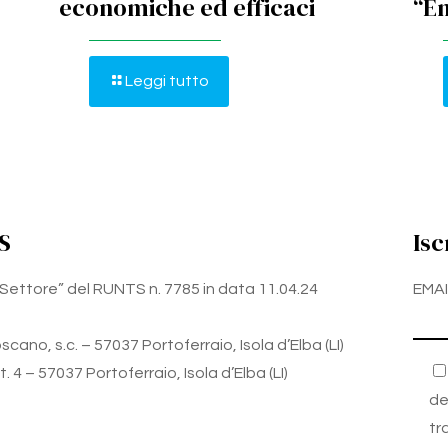
economiche ed efficaci
“E
Leggi tutto
S
Isc
zo Settore” del RUNTS n. 7785 in data 11.04.24
EMAI
cano, s.c. – 57037 Portoferraio, Isola d’Elba (LI)
 4 – 57037 Portoferraio, Isola d’Elba (LI)
de
tr