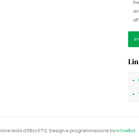
Re
av
al
Lin
ndazione Isola d'Elba ETS. Design e programmazione by
infoelba