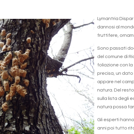
Lymantria Dispar 
dannosi al mondo
fruttifere, orname
Sono passati dodi
del comune di Ri
foliazione con la 
precisa, un dato
appare nel campo
natura. Del resto
sulla lista degli
natura possa far
Gli esperti hanno
anni poi tutto ri