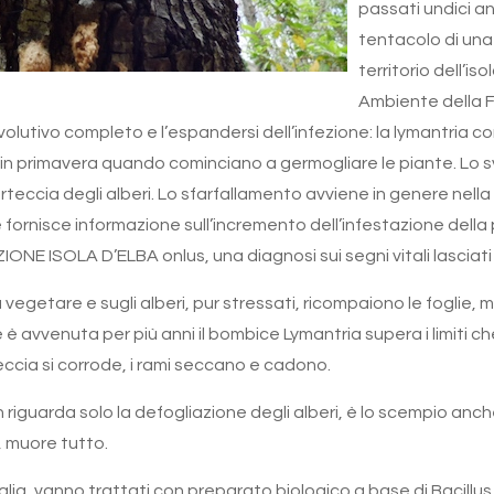
passati undici an
tentacolo di una
territorio dell’i
Ambiente della F
olutivo completo e l’espandersi dell’infezione: la lymantria c
o in primavera quando cominciano a germogliare le piante. Lo svi
orteccia degli alberi. Lo sfarfallamento avviene in genere nell
nte fornisce informazione sull’incremento dell’infestazione dell
NE ISOLA D’ELBA onlus, una diagnosi sui segni vitali lasciati
 a vegetare e sugli alberi, pur stressati, ricompaiono le fogli
ne è avvenuta per più anni il bombice Lymantria supera i limiti c
eccia si corrode, i rami seccano e cadono.
 riguarda solo la defogliazione degli alberi, è lo scempio anche 
i, muore tutto.
lia, vanno trattati con preparato biologico a base di Bacillus 