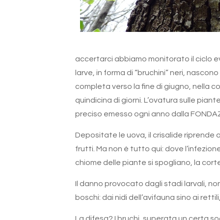
accertarci abbiamo monitorato il ciclo ev
larve, in forma di “bruchini” neri, nascon
completa verso la fine di giugno, nella c
quindicina di giorni. L’ovatura sulle pia
preciso emesso ogni anno dalla FONDAZIO
Depositate le uova, il crisalide riprende
frutti. Ma non è tutto qui: dove l’infezio
chiome delle piante si spogliano, la cort
Il danno provocato dagli stadi larvali, non
boschi: dai nidi dell’avifauna sino ai rettil
La difesa? I bruchi, superata un certa sog