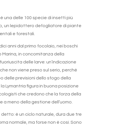
è una delle 100 specie di insetti più
, un lepidottero defogliatore di piante
ntali e forestali.
ci anni dal primo focolaio, nei boschi
o Marina, in concomitanza della
fuoriuscita delle larve: un’indicazione
 che non viene preso sul serio, perché
 delle previsioni dello sfogo della
 la Lymantria figura in buona posizione
 ecologisti che credono che la forza della
e a meno della gestione dell’uomo.
 detto: è un ciclo naturale, dura due tre
torna normale, ma forse non è così. Sono