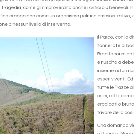
ragedia, come gli rimproverano anche i critici più benevoli. In 
fica ci appaiono come un organismo politico amministrativo, e 
ne a nessun livello di intervento.
Il Parco, con la d
tonnellate di boc
Brodifacoum ant
è riuscito a debe
insieme ad un num
esseri viventi. E
tutte le “razze al
asini, ratti, corna
eradicati o brutal
favore della cos
Una domanda vien
ottenuti a Montec