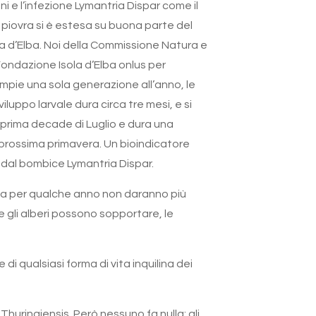
ni e l’infezione Lymantria Dispar come il
 piovra si è estesa su buona parte del
sola d’Elba. Noi della Commissione Natura e
ondazione Isola d’Elba onlus per
ompie una sola generazione all’anno, le
luppo larvale dura circa tre mesi, e si
a prima decade di Luglio e dura una
a prossima primavera. Un bioindicatore
 dal bombice Lymantria Dispar.
e, ma per qualche anno non daranno più
he gli alberi possono sopportare, le
di qualsiasi forma di vita inquilina dei
Thuringiensis. Però nessuno fa nulla: gli