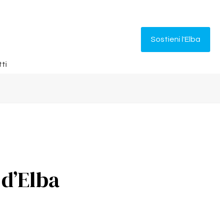
Sostieni l'Elba
ti
 d’Elba