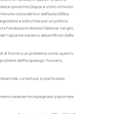
mbice Lymantria Dispar è stato attivato
trimonio naturalistico dell’Isola d’Elba
gradarsi e imbruttirsi per un politica
a Fondazione rilancia l’allarme: nel giro
io del Capanne saranno desertificati dalla
pidi di fronte a un problema come questo,
i problemi dell’Arcipelago Toscano,
bientale. La Natura, in particolare
vorranno realmente impegnarsi a riportare