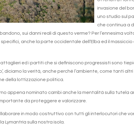
invasione del bo
uno studio sul pa
che continua a de
andono, sui danni reali di questo verme? Per l’ennesima volta l
ti specifici, anche la parte occidentale dell’Elba ed il massicc
taglieri ed i partiti che si definiscono progressisti sono tie
’, diciamo la verità, anche perché l’ambiente, come tanti altr
 della lottizzazione politica.
rno appena nominato cambi anche la mentalità sulla tutela am
ù importante da proteggere e valorizzare.
llaborare in modo costruttivo con tutti gli interlocutori che 
la Lymantria sulla nostra isola.