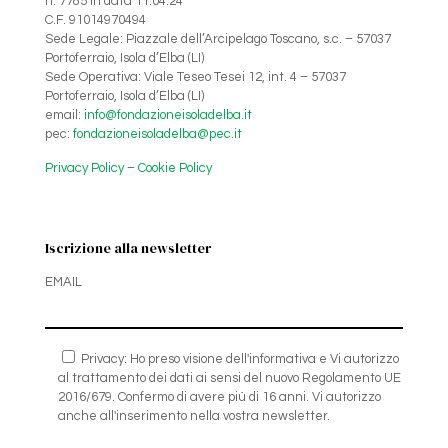
n. 7785 in data 11.04.24
C.F. 91014970494
Sede Legale: Piazzale dell’Arcipelago Toscano, s.c. – 57037
Portoferraio, Isola d’Elba (LI)
Sede Operativa: Viale Teseo Tesei 12, int. 4 – 57037
Portoferraio, Isola d’Elba (LI)
email:
info@fondazioneisoladelba.it
pec:
fondazioneisoladelba@pec.it
Privacy Policy
–
Cookie Policy
Iscrizione alla newsletter
EMAIL
Privacy: Ho preso visione dell'informativa e Vi autorizzo
al trattamento dei dati ai sensi del nuovo Regolamento UE
2016/679. Confermo di avere più di 16 anni. Vi autorizzo
anche all'inserimento nella vostra newsletter.