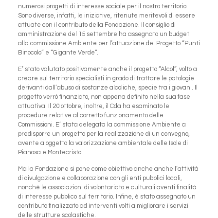
numerosi progetti di interesse sociale per il nostro territorio.
Sono diverse, infatti, le iniziative, ritenute meritevoli di essere
attuate con il contributo della Fondazione. Il consiglio di
amministrazione del 15 settembre ha assegnato un budget
alla commissione Ambiente per l’attuazione del Progetto “Punti
Binocolo” e “Gigante Verde”.
E’ stato valutato positivamente anche il progetto “Alcol”, volto a
creare sul territorio specialisti in grado di trattare le patologie
derivanti dall’abuso di sostanze alcoliche, specie tra i giovani. Il
progetto verrò finanziato, non appena definito nella sua fase
attuativa. Il 20 ottobre, inoltre, il Cda ha esaminato le
procedure relative al corretto funzionamento delle
Commissioni. E’ stata delegata la commissione Ambiente a
predisporre un progetto per la realizzazione di un convegno,
avente a oggetto la valorizzazione ambientale delle Isole di
Pianosa e Montecristo.
Ma la Fondazione si pone come obiettivo anche anche l’attività
di divulgazione e collaborazione con gli enti pubblici locali,
nonché le associazioni di volontariato e culturali aventi finalità
di interesse pubblico sul territorio. Infine, è stato assegnato un
contributo finalizzato ad interventi volti a migliorare i servizi
delle strutture scolastiche.