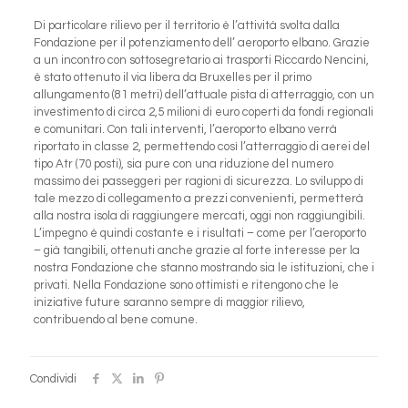
Di particolare rilievo per il territorio è l’attività svolta dalla
Fondazione per il potenziamento dell’ aeroporto elbano. Grazie
a un incontro con sottosegretario ai trasporti Riccardo Nencini,
è stato ottenuto il via libera da Bruxelles per il primo
allungamento (81 metri) dell’attuale pista di atterraggio, con un
investimento di circa 2,5 milioni di euro coperti da fondi regionali
e comunitari. Con tali interventi, l’aeroporto elbano verrà
riportato in classe 2, permettendo così l’atterraggio di aerei del
tipo Atr (70 posti), sia pure con una riduzione del numero
massimo dei passeggeri per ragioni di sicurezza. Lo sviluppo di
tale mezzo di collegamento a prezzi convenienti, permetterà
alla nostra isola di raggiungere mercati, oggi non raggiungibili.
L’impegno è quindi costante e i risultati – come per l’aeroporto
– già tangibili, ottenuti anche grazie al forte interesse per la
nostra Fondazione che stanno mostrando sia le istituzioni, che i
privati. Nella Fondazione sono ottimisti e ritengono che le
iniziative future saranno sempre di maggior rilievo,
contribuendo al bene comune.
Condividi